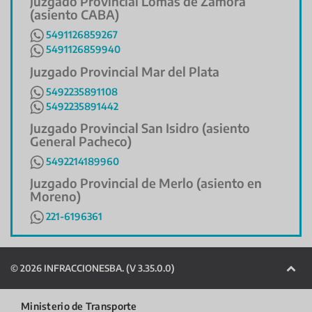
Juzgado Provincial Lomas de Zamora
(asiento CABA)
5491126859267
5491126859940
Juzgado Provincial Mar del Plata
5492235891108
5492235891442
Juzgado Provincial San Isidro (asiento
General Pacheco)
5492214189960
Juzgado Provincial de Merlo (asiento en
Moreno)
221-6196361
©
2026 INFRACCIONESBA. (V 3.35.0.0)
Ministerio de Transporte